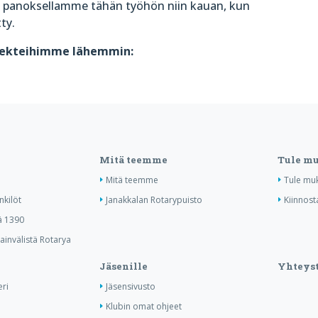
 panoksellamme tähän työhön niin kauan, kun
ty.
jekteihimme lähemmin:
Mitä teemme
Tule m
Mitä teemme
Tule mu
nkilöt
Janakkalan Rotarypuisto
Kiinnost
ä 1390
invälistä Rotarya
Jäsenille
Yhteyst
ri
Jäsensivusto
Klubin omat ohjeet