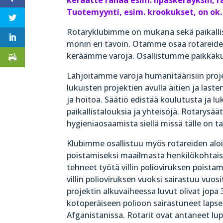
keräätte rahaa esim. lipaskeräyksin, 
Tuotemyynti, esim. krookukset, on ok.
Rotaryklubimme on mukana sekä paikallis
monin eri tavoin. Otamme osaa rotareid
keräämme varoja. Osallistumme paikkaku
Lahjoitamme varoja humanitäärisiin proj
lukuisten projektien avulla äitien ja las
ja hoitoa. Säätiö edistää koulutusta ja l
paikallistalouksia ja yhteisöjä. Rotarysä
hygieniaosaamista siellä missä tälle on ta
Klubimme osallistuu myös rotareiden alo
poistamiseksi maailmasta henkilökohtaisin
tehneet työtä villin polioviruksen pois
villin polioviruksen vuoksi sairastuu vu
projektin alkuvaiheessa luvut olivat jopa
kotoperäiseen polioon sairastuneet lapset
Afganistanissa. Rotarit ovat antaneet lu