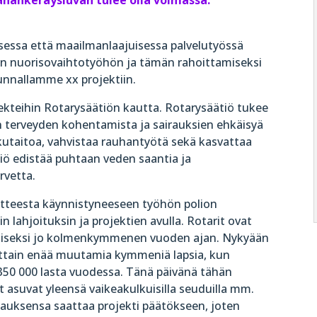
rahankeräysluvan tulee olla voimassa.
essa että maailmanlaajuisessa palvelutyössä
en nuorisovaihtotyöhön ja tämän rahoittamiseksi
nnallamme xx projektiin.
ekteihin Rotarysäätiön kautta. Rotarysäätiö tukee
ten terveyden kohentamista ja sairauksien ehkäisyä
ukutaitoa, vahvistaa rauhantyötä sekä kasvattaa
ätiö edistää puhtaan veden saantia ja
rvetta.
itteesta käynnistyneeseen työhön polion
 lahjoituksin ja projektien avulla. Rotarit ovat
tamiseksi jo kolmenkymmenen vuoden ajan. Nykyään
osittain enää muutamia kymmeniä lapsia, kun
 350 000 lasta vuodessa. Tänä päivänä tähän
 asuvat yleensä vaikeakulkuisilla seuduilla mm.
pauksensa saattaa projekti päätökseen, joten