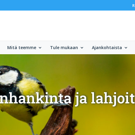
R
Mitä teemme
Tule mukaan
Ajankohtaista
nhankinta ja lahjoi