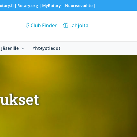
otary.fi
Rotary.org
MyRotary |
Nuorisovaihto
|
|
|
Club Finder
Lahjoita
Jäsenille
Yhteystiedot
tukset