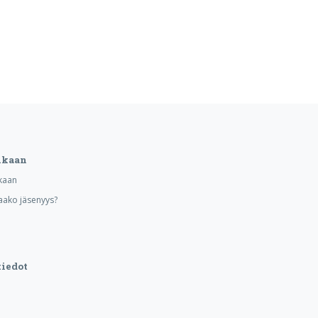
ukaan
kaan
aako jäsenyys?
iedot