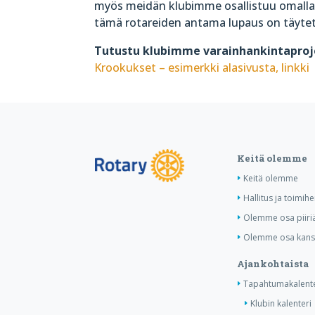
myös meidän klubimme osallistuu omalla
tämä rotareiden antama lupaus on täytet
Tutustu klubimme varainhankintapro
Krookukset – esimerkki alasivusta, linkki
Keitä olemme
Keitä olemme
Hallitus ja toimihe
Olemme osa piiri
Olemme osa kansa
Ajankohtaista
Tapahtumakalente
Klubin kalenteri