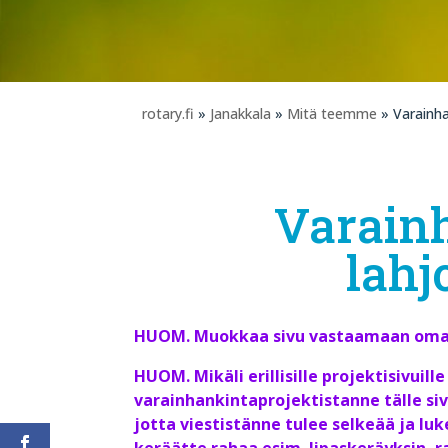
rotary.fi
»
Janakkala
»
Mitä teemme
» Varainha
Varainh
lahj
HUOM. Muokkaa sivu vastaamaan oman 
HUOM. Mikäli erillisille projektisivuille
varainhankintaprojektistanne tälle sivu
jotta viestistänne tulee selkeää ja l