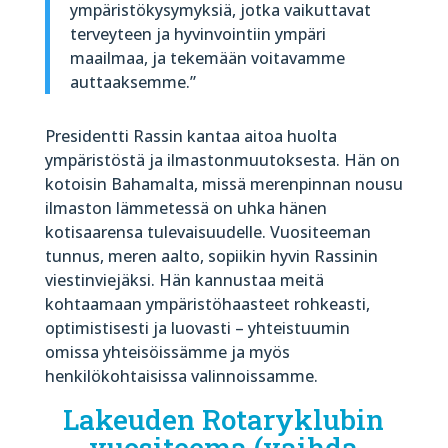
ympäristökysymyksiä, jotka vaikuttavat
terveyteen ja hyvinvointiin ympäri
maailmaa, ja tekemään voitavamme
auttaaksemme.”
Presidentti Rassin kantaa aitoa huolta
ympäristöstä ja ilmastonmuutoksesta. Hän on
kotoisin Bahamalta, missä merenpinnan nousu
ilmaston lämmetessä on uhka hänen
kotisaarensa tulevaisuudelle. Vuositeeman
tunnus, meren aalto, sopiikin hyvin Rassinin
viestinviejäksi. Hän kannustaa meitä
kohtaamaan ympäristöhaasteet rohkeasti,
optimistisesti ja luovasti – yhteistuumin
omissa yhteisöissämme ja myös
henkilökohtaisissa valinnoissamme.
Lakeuden Rotaryklubin
vuositeema (vaihda