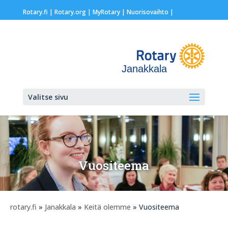
Rotary.fi
|
Rotary.org
|
MyRotary |
Nuorisovaihto
|
Janakkala
Valitse sivu
Vuositeema
rotary.fi
»
Janakkala
»
Keitä olemme
» Vuositeema