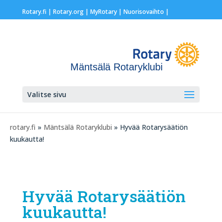
Rotary.fi
|
Rotary.org
|
MyRotary |
Nuorisovaihto
|
Mäntsälä Rotaryklubi
Valitse sivu
rotary.fi
»
Mäntsälä Rotaryklubi
» Hyvää Rotarysäätiön
kuukautta!
Hyvää Rotarysäätiön
kuukautta!