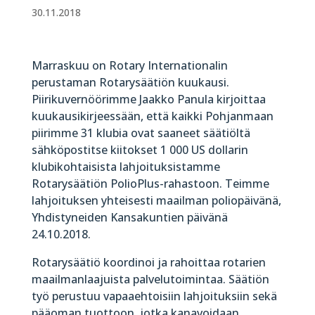
30.11.2018
Marraskuu on Rotary Internationalin
perustaman Rotarysäätiön kuukausi.
Piirikuvernöörimme Jaakko Panula kirjoittaa
kuukausikirjeessään, että kaikki Pohjanmaan
piirimme 31 klubia ovat saaneet säätiöltä
sähköpostitse kiitokset 1 000 US dollarin
klubikohtaisista lahjoituksistamme
Rotarysäätiön PolioPlus-rahastoon. Teimme
lahjoituksen yhteisesti maailman poliopäivänä,
Yhdistyneiden Kansakuntien päivänä
24.10.2018.
Rotarysäätiö koordinoi ja rahoittaa rotarien
maailmanlaajuista palvelutoimintaa. Säätiön
työ perustuu vapaaehtoisiin lahjoituksiin sekä
pääoman tuottoon, jotka kanavoidaan