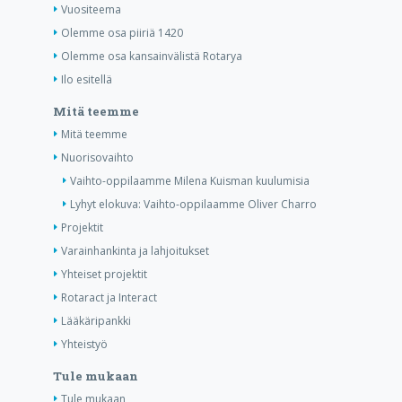
Vuositeema
Olemme osa piiriä 1420
Olemme osa kansainvälistä Rotarya
Ilo esitellä
Mitä teemme
Mitä teemme
Nuorisovaihto
Vaihto-oppilaamme Milena Kuisman kuulumisia
Lyhyt elokuva: Vaihto-oppilaamme Oliver Charro
Projektit
Varainhankinta ja lahjoitukset
Yhteiset projektit
Rotaract ja Interact
Lääkäripankki
Yhteistyö
Tule mukaan
Tule mukaan