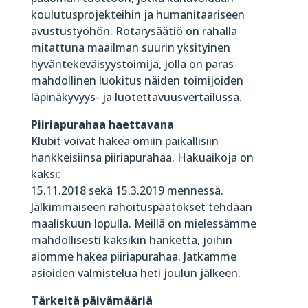
koulutusprojekteihin ja humanitaariseen
avustustyöhön. Rotarysäätiö on rahalla
mitattuna maailman suurin yksityinen
hyväntekeväisyystoimija, jolla on paras
mahdollinen luokitus näiden toimijoiden
läpinäkyvyys- ja luotettavuusvertailussa.
Piiriapurahaa haettavana
Klubit voivat hakea omiin paikallisiin
hankkeisiinsa piiriapurahaa. Hakuaikoja on
kaksi:
15.11.2018 sekä 15.3.2019 mennessä.
Jälkimmäiseen rahoituspäätökset tehdään
maaliskuun lopulla. Meillä on mielessämme
mahdollisesti kaksikin hanketta, joihin
aiomme hakea piiriapurahaa. Jatkamme
asioiden valmistelua heti joulun jälkeen.
Tärkeitä päivämääriä