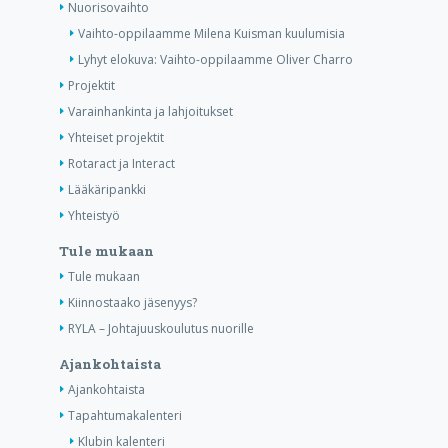
Nuorisovaihto
Vaihto-oppilaamme Milena Kuisman kuulumisia
Lyhyt elokuva: Vaihto-oppilaamme Oliver Charro
Projektit
Varainhankinta ja lahjoitukset
Yhteiset projektit
Rotaract ja Interact
Lääkäripankki
Yhteistyö
Tule mukaan
Tule mukaan
Kiinnostaako jäsenyys?
RYLA – Johtajuuskoulutus nuorille
Ajankohtaista
Ajankohtaista
Tapahtumakalenteri
Klubin kalenteri