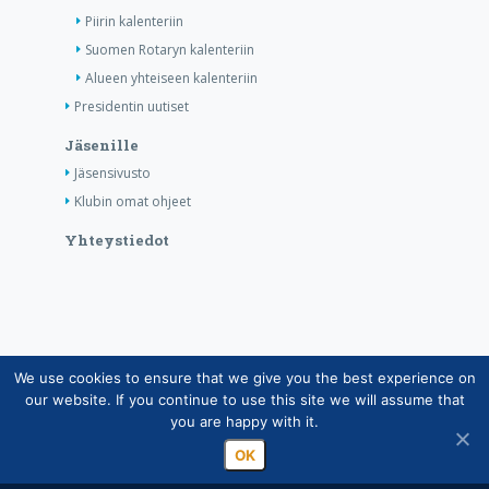
Piirin kalenteriin
Suomen Rotaryn kalenteriin
Alueen yhteiseen kalenteriin
Presidentin uutiset
Jäsenille
Jäsensivusto
Klubin omat ohjeet
Yhteystiedot
We use cookies to ensure that we give you the best experience on
Copyright © Suomen Rotarypalvelu ry 2026 |
our website. If you continue to use this site we will assume that
Jäsentietojärjestelmän tietosuojaseloste
|
Henkilötietojen
you are happy with it.
käsittely Rotarytoiminnassa
OK