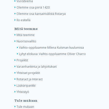
Vuositeema
Olemme osa piiriä 1420
Olemme osa kansainvälistä Rotarya
Ilo esitellä
Mitä teemme
Mitä teemme
Nuorisovaihto
Vaihto-oppilaamme Milena Kuisman kuulumisia
Lyhyt elokuva: Vaihto-oppilaamme Oliver Charro
Projektit
Varainhankinta ja lahjoitukset
Yhteiset projektit
Rotaract ja Interact
Lääkäripankki
Yhteistyö
Tule mukaan
Tule mukaan