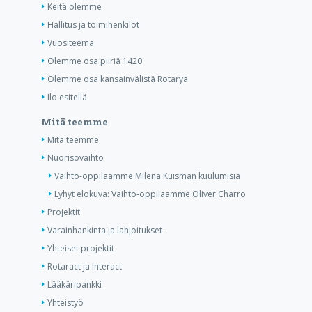
Keitä olemme
Hallitus ja toimihenkilöt
Vuositeema
Olemme osa piiriä 1420
Olemme osa kansainvälistä Rotarya
Ilo esitellä
Mitä teemme
Mitä teemme
Nuorisovaihto
Vaihto-oppilaamme Milena Kuisman kuulumisia
Lyhyt elokuva: Vaihto-oppilaamme Oliver Charro
Projektit
Varainhankinta ja lahjoitukset
Yhteiset projektit
Rotaract ja Interact
Lääkäripankki
Yhteistyö