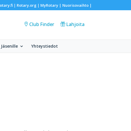
otary.fi
Rotary.org
MyRotary |
Nuorisovaihto
|
|
|
Club Finder
Lahjoita
Jäsenille
Yhteystiedot