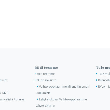
Mitä teemme
Tule m
Mitä teemme
Tule mu
nkilöt
Nuorisovaihto
Kiinnost
Vaihto-oppilaamme Milena Kuisman
RYLA – J
ä 1420
kuulumisia
invälistä Rotarya
Lyhyt elokuva: Vaihto-oppilaamme
Oliver Charro