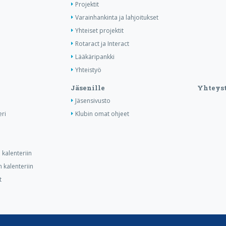
Projektit
Varainhankinta ja lahjoitukset
Yhteiset projektit
Rotaract ja Interact
Lääkäripankki
Yhteistyö
Jäsenille
Yhteyst
Jäsensivusto
ri
Klubin omat ohjeet
kalenteriin
 kalenteriin
t