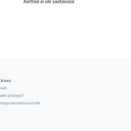
Karttaa ei ole saatavissa
ukaan
kaan
aako jäsenyys?
ohtajuuskoulutus nuorille