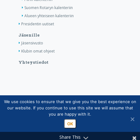
Suomen Rotaryn kalenteriin
Alueen yhteiseen kalenteriin
Presidentin uutiset
Jäsenille
Jäsensivusto
Klubin omat ohjeet
Yhteystiedot
We use cookies to ensure that we give you the best experience on
Copyright © Suomen Rotarypalvelu ry 2026 |
our website. If you continue to use this site we will assume that
Jäsentietojärjestelmän tietosuojaseloste
|
Henkilötietojen
you are happy with it.
käsittely Rotarytoiminnassa
OK
Share This