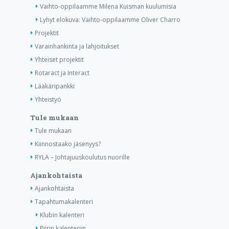
Vaihto-oppilaamme Milena Kuisman kuulumisia
Lyhyt elokuva: Vaihto-oppilaamme Oliver Charro
Projektit
Varainhankinta ja lahjoitukset
Yhteiset projektit
Rotaract ja Interact
Lääkäripankki
Yhteistyö
Tule mukaan
Tule mukaan
Kiinnostaako jäsenyys?
RYLA – Johtajuuskoulutus nuorille
Ajankohtaista
Ajankohtaista
Tapahtumakalenteri
Klubin kalenteri
Piirin kalenteriin