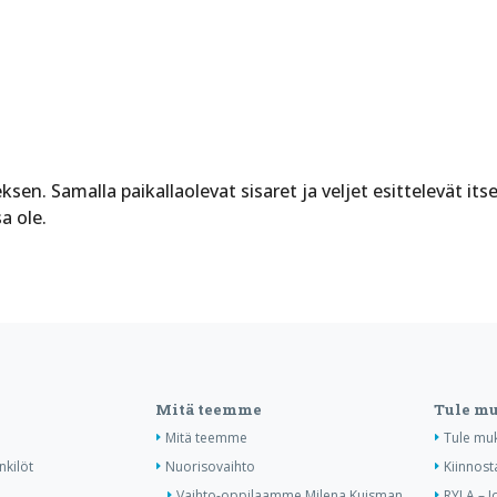
n. Samalla paikallaolevat sisaret ja veljet esittelevät itse
a ole.
Mitä teemme
Tule m
Mitä teemme
Tule mu
nkilöt
Nuorisovaihto
Kiinnost
Vaihto-oppilaamme Milena Kuisman
RYLA – J