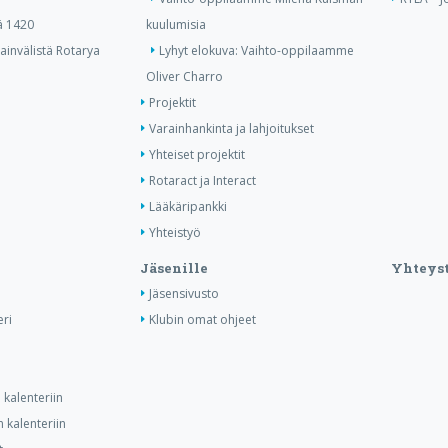
ä 1420
kuulumisia
invälistä Rotarya
Lyhyt elokuva: Vaihto-oppilaamme
Oliver Charro
Projektit
Varainhankinta ja lahjoitukset
Yhteiset projektit
Rotaract ja Interact
Lääkäripankki
Yhteistyö
Jäsenille
Yhteyst
Jäsensivusto
ri
Klubin omat ohjeet
kalenteriin
 kalenteriin