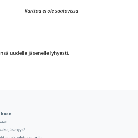
Karttaa ei ole saatavissa
nsä uudelle jäsenelle lyhyesti.
ukaan
kaan
aako jäsenyys?
ohtajuuskoulutus nuorille