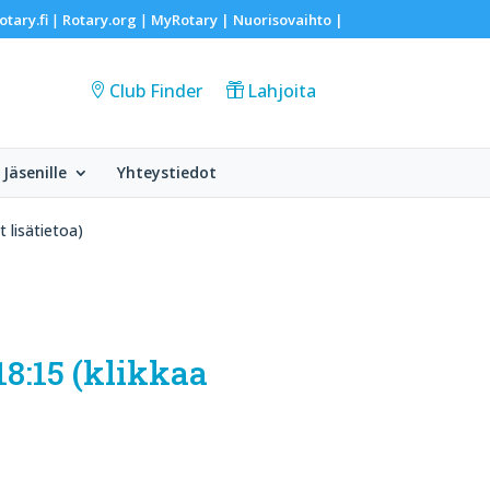
otary.fi
Rotary.org
MyRotary |
Nuorisovaihto
|
|
|
Club Finder
Lahjoita
Jäsenille
Yhteystiedot
t lisätietoa)
18:15 (klikkaa