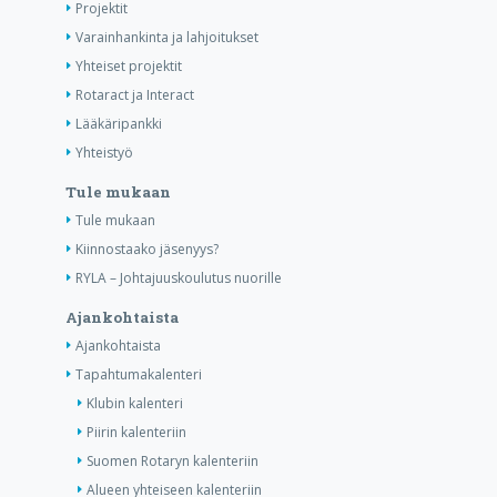
Projektit
Varainhankinta ja lahjoitukset
Yhteiset projektit
Rotaract ja Interact
Lääkäripankki
Yhteistyö
Tule mukaan
Tule mukaan
Kiinnostaako jäsenyys?
RYLA – Johtajuuskoulutus nuorille
Ajankohtaista
Ajankohtaista
Tapahtumakalenteri
Klubin kalenteri
Piirin kalenteriin
Suomen Rotaryn kalenteriin
Alueen yhteiseen kalenteriin