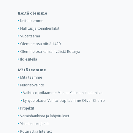
Keitä olemme
Keitä olemme
Hallitus ja toimihenkilöt
Vuositeema
Olemme osa piiriä 1420
Olemme osa kansainvälistä Rotarya
Ilo esitellä
Mitä teemme
Mitä teemme
Nuorisovaihto
Vaihto-oppilaamme Milena Kuisman kuulumisia
Lyhyt elokuva: Vaihto-oppilaamme Oliver Charro
Projektit
Varainhankinta ja lahjoitukset
Yhteiset projektit
Rotaract ja Interact