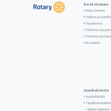
Keitä olemme
Keitä olemme
Hallitus ja toimihe
Vuositeema
Olemme osa piiri
Olemme osa kansa
Ilo esitellä
Ajankohtaista
Ajankohtaista
Tapahtumakalente
Klubin kalenteri