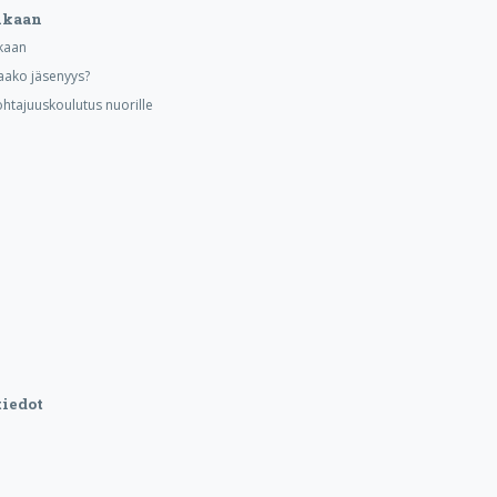
ukaan
kaan
aako jäsenyys?
ohtajuuskoulutus nuorille
iedot