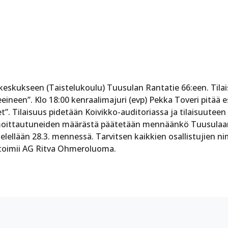
skukseen (Taistelukoulu) Tuusulan Rantatie 66:een. Tilais
eineen”. Klo 18:00 kenraalimajuri (evp) Pekka Toveri pitää 
t”. Tilaisuus pidetään Koivikko-auditoriassa ja tilaisuuteen
 ilmoittautuneiden määrästä päätetään mennäänkö Tuusulaan
elellään 28.3. mennessä. Tarvitsen kaikkien osallistujien n
ä toimii AG Ritva Ohmeroluoma.