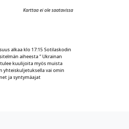
Karttaa ei ole saatavissa
uus alkaa klo 17:15 Sotilaskodin
esitelmän aiheesta ” Ukrainan
 tulee kuulijoita myös muista
 yhteiskuljetuksella vai omin
imet ja syntymäajat