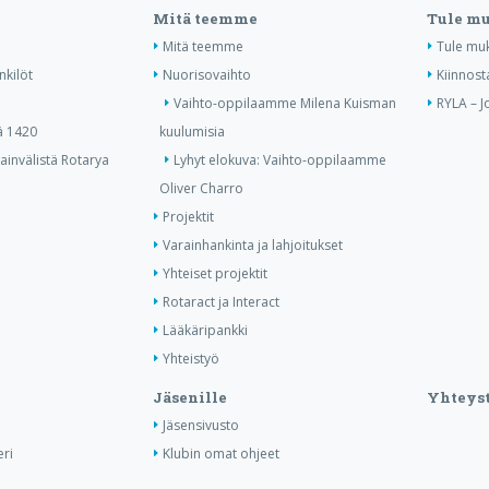
Mitä teemme
Tule m
Mitä teemme
Tule mu
nkilöt
Nuorisovaihto
Kiinnost
Vaihto-oppilaamme Milena Kuisman
RYLA – J
ä 1420
kuulumisia
invälistä Rotarya
Lyhyt elokuva: Vaihto-oppilaamme
Oliver Charro
Projektit
Varainhankinta ja lahjoitukset
Yhteiset projektit
Rotaract ja Interact
Lääkäripankki
Yhteistyö
Jäsenille
Yhteyst
Jäsensivusto
ri
Klubin omat ohjeet