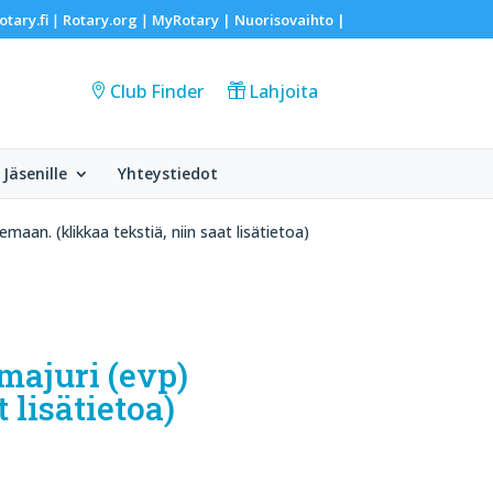
otary.fi
Rotary.org
MyRotary |
Nuorisovaihto
|
|
|
Club Finder
Lahjoita
Jäsenille
Yhteystiedot
maan. (klikkaa tekstiä, niin saat lisätietoa)
majuri (evp)
 lisätietoa)