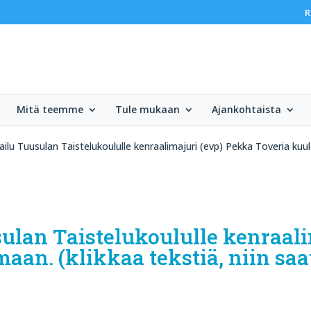
R
Mitä teemme
Tule mukaan
Ajankohtaista
ailu Tuusulan Taistelukoululle kenraalimajuri (evp) Pekka Toveria kuule
sulan Taistelukoululle kenraali
an. (klikkaa tekstiä, niin saat