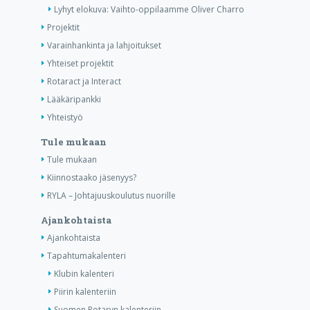
Lyhyt elokuva: Vaihto-oppilaamme Oliver Charro
Projektit
Varainhankinta ja lahjoitukset
Yhteiset projektit
Rotaract ja Interact
Lääkäripankki
Yhteistyö
Tule mukaan
Tule mukaan
Kiinnostaako jäsenyys?
RYLA – Johtajuuskoulutus nuorille
Ajankohtaista
Ajankohtaista
Tapahtumakalenteri
Klubin kalenteri
Piirin kalenteriin
Suomen Rotaryn kalenteriin