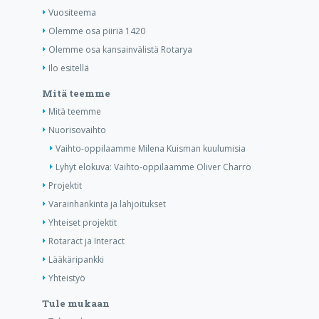
Vuositeema
Olemme osa piiriä 1420
Olemme osa kansainvälistä Rotarya
Ilo esitellä
Mitä teemme
Mitä teemme
Nuorisovaihto
Vaihto-oppilaamme Milena Kuisman kuulumisia
Lyhyt elokuva: Vaihto-oppilaamme Oliver Charro
Projektit
Varainhankinta ja lahjoitukset
Yhteiset projektit
Rotaract ja Interact
Lääkäripankki
Yhteistyö
Tule mukaan