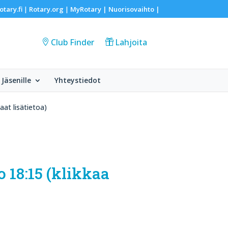
otary.fi
Rotary.org
MyRotary |
Nuorisovaihto
|
|
|
Club Finder
Lahjoita
Jäsenille
Yhteystiedot
aat lisätietoa)
o 18:15 (klikkaa