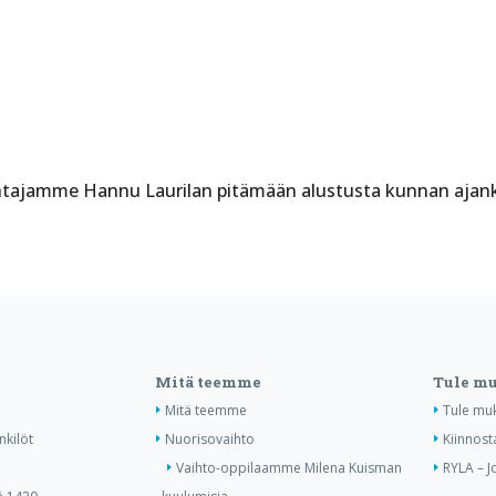
htajamme Hannu Laurilan pitämään alustusta kunnan ajanko
Mitä teemme
Tule m
Mitä teemme
Tule mu
nkilöt
Nuorisovaihto
Kiinnost
Vaihto-oppilaamme Milena Kuisman
RYLA – J