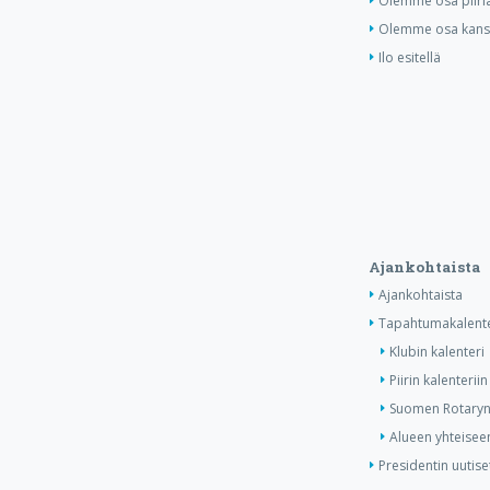
Olemme osa piiri
Olemme osa kansa
Ilo esitellä
Ajankohtaista
Ajankohtaista
Tapahtumakalente
Klubin kalenteri
Piirin kalenteriin
Suomen Rotaryn 
Alueen yhteiseen
Presidentin uutise