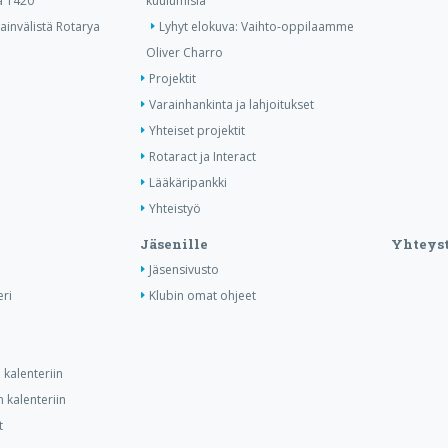
ä 1420
kuulumisia
invälistä Rotarya
Lyhyt elokuva: Vaihto-oppilaamme
Oliver Charro
Projektit
Varainhankinta ja lahjoitukset
Yhteiset projektit
Rotaract ja Interact
Lääkäripankki
Yhteistyö
Jäsenille
Yhteyst
Jäsensivusto
ri
Klubin omat ohjeet
kalenteriin
 kalenteriin
t