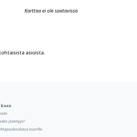
Karttaa ei ole saatavissa
htaisista asioista.
ukaan
kaan
aako jäsenyys?
ohtajuuskoulutus nuorille