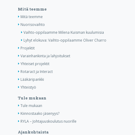
Mitä teemme
Mitä teemme
Nuorisovaihto
Vaihto-oppilaamme Milena Kuisman kuulumisia
Lyhyt elokuva: Vaihto-oppilaamme Oliver Charro
Projektit
Varainhankinta ja lahjoitukset
Yhteiset projektit
Rotaract ja Interact
Lääkäripankki
Yhteistyö
Tule mukaan
Tule mukaan
Kiinnostaako jäsenyys?
RYLA – Johtajuuskoulutus nuorille
Ajankohtaista