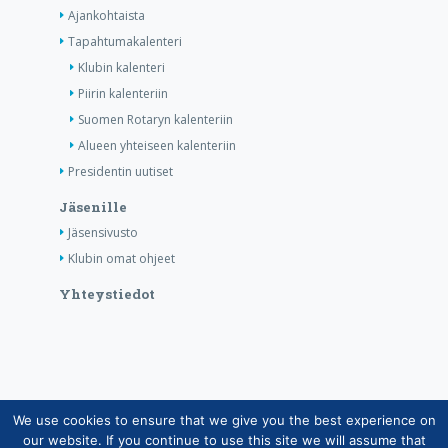
Ajankohtaista
Tapahtumakalenteri
Klubin kalenteri
Piirin kalenteriin
Suomen Rotaryn kalenteriin
Alueen yhteiseen kalenteriin
Presidentin uutiset
Jäsenille
Jäsensivusto
Klubin omat ohjeet
Yhteystiedot
We use cookies to ensure that we give you the best experience on
Copyright © Suomen Rotarypalvelu ry 2026 |
our website. If you continue to use this site we will assume that
Jäsentietojärjestelmän tietosuojaseloste
|
Henkilötietojen