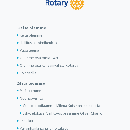
Keitä olemme
Keitä olemme
Hallitus ja toimihenkilöt
Vuositeema
Olemme osa piiriä 1420
Olemme osa kansainvälistä Rotarya
Ilo esitellä
Mitä teemme
Mitä teemme
Nuorisovaihto
Vaihto-oppilaamme Milena Kuisman kuulumisia
Lyhyt elokuva: Vaihto-oppilaamme Oliver Charro
Projektit
Varainhankinta ja lahjoitukset