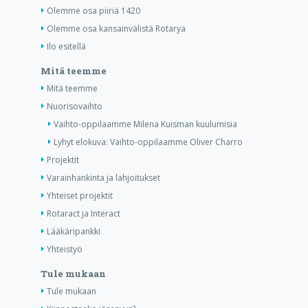
Olemme osa piiriä 1420
Olemme osa kansainvälistä Rotarya
Ilo esitellä
Mitä teemme
Mitä teemme
Nuorisovaihto
Vaihto-oppilaamme Milena Kuisman kuulumisia
Lyhyt elokuva: Vaihto-oppilaamme Oliver Charro
Projektit
Varainhankinta ja lahjoitukset
Yhteiset projektit
Rotaract ja Interact
Lääkäripankki
Yhteistyö
Tule mukaan
Tule mukaan