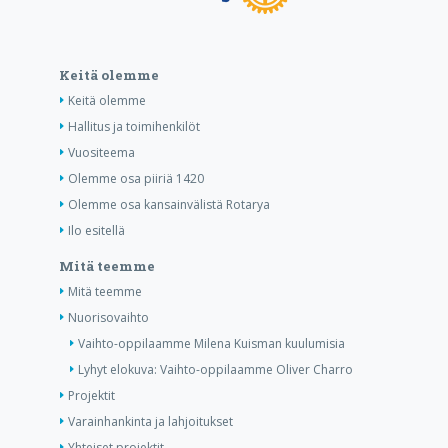
Keitä olemme
Keitä olemme
Hallitus ja toimihenkilöt
Vuositeema
Olemme osa piiriä 1420
Olemme osa kansainvälistä Rotarya
Ilo esitellä
Mitä teemme
Mitä teemme
Nuorisovaihto
Vaihto-oppilaamme Milena Kuisman kuulumisia
Lyhyt elokuva: Vaihto-oppilaamme Oliver Charro
Projektit
Varainhankinta ja lahjoitukset
Yhteiset projektit