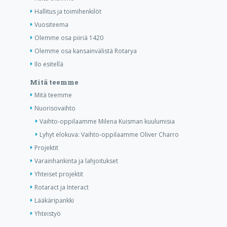
Hallitus ja toimihenkilöt
Vuositeema
Olemme osa piiriä 1420
Olemme osa kansainvälistä Rotarya
Ilo esitellä
Mitä teemme
Mitä teemme
Nuorisovaihto
Vaihto-oppilaamme Milena Kuisman kuulumisia
Lyhyt elokuva: Vaihto-oppilaamme Oliver Charro
Projektit
Varainhankinta ja lahjoitukset
Yhteiset projektit
Rotaract ja Interact
Lääkäripankki
Yhteistyö