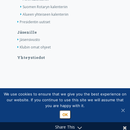
Suomen Rotaryn kalenteriin
Alueen yhteiseen kalenteriin
Presidentin uutiset
Jäsenille
Jäsensivusto
Klubin omat ohjeet
Yhteystiedot
We use cookies to ensure that we give you the best experience on
Copyright © Suomen Rotarypalvelu ry 2026 |
our website. If you continue to use this site we will assume that
Jäsentietojärjestelmän tietosuojaseloste
|
Henkilötietojen
you are happy with it.
käsittely Rotarytoiminnassa
OK
Share This