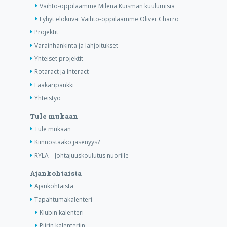
Vaihto-oppilaamme Milena Kuisman kuulumisia
Lyhyt elokuva: Vaihto-oppilaamme Oliver Charro
Projektit
Varainhankinta ja lahjoitukset
Yhteiset projektit
Rotaract ja Interact
Lääkäripankki
Yhteistyö
Tule mukaan
Tule mukaan
Kiinnostaako jäsenyys?
RYLA – Johtajuuskoulutus nuorille
Ajankohtaista
Ajankohtaista
Tapahtumakalenteri
Klubin kalenteri
Piirin kalenteriin