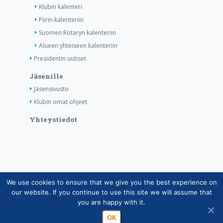
Klubin kalenteri
Piirin kalenteriin
Suomen Rotaryn kalenteriin
Alueen yhteiseen kalenteriin
Presidentin uutiset
Jäsenille
Jäsensivusto
Klubin omat ohjeet
Yhteystiedot
We use cookies to ensure that we give you the best experience on
Copyright © Suomen Rotarypalvelu ry 2026 |
our website. If you continue to use this site we will assume that
Jäsentietojärjestelmän tietosuojaseloste
|
Henkilötietojen
you are happy with it.
käsittely Rotarytoiminnassa
OK