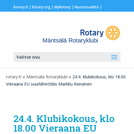
Rotary.fi
|
Rotary.org
|
MyRotary |
Nuorisovaihto
|
Mäntsälä Rotaryklubi
Valitse sivu
rotary.fi
»
Mäntsälä Rotaryklubi
» 24.4. Klubikokous, klo 18.00
Vieraana EU suurlähettiläs Markku Keinänen
24.4. Klubikokous, klo
18.00 Vieraana EU