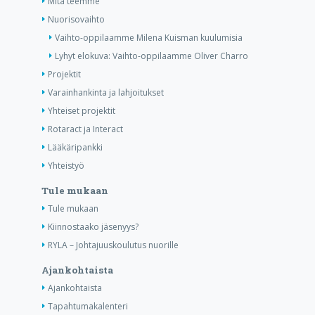
Mitä teemme
Nuorisovaihto
Vaihto-oppilaamme Milena Kuisman kuulumisia
Lyhyt elokuva: Vaihto-oppilaamme Oliver Charro
Projektit
Varainhankinta ja lahjoitukset
Yhteiset projektit
Rotaract ja Interact
Lääkäripankki
Yhteistyö
Tule mukaan
Tule mukaan
Kiinnostaako jäsenyys?
RYLA – Johtajuuskoulutus nuorille
Ajankohtaista
Ajankohtaista
Tapahtumakalenteri