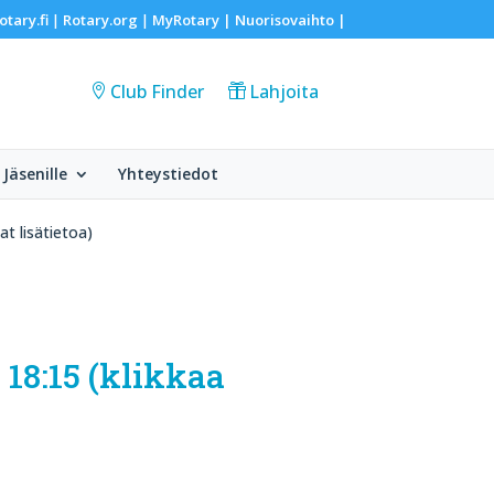
otary.fi
Rotary.org
MyRotary |
Nuorisovaihto
|
|
|
Club Finder
Lahjoita
Jäsenille
Yhteystiedot
at lisätietoa)
 18:15 (klikkaa