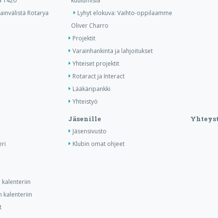
ä 1420
kuulumisia
invälistä Rotarya
Lyhyt elokuva: Vaihto-oppilaamme
Oliver Charro
Projektit
Varainhankinta ja lahjoitukset
Yhteiset projektit
Rotaract ja Interact
Lääkäripankki
Yhteistyö
Jäsenille
Yhteyst
Jäsensivusto
ri
Klubin omat ohjeet
kalenteriin
 kalenteriin
t