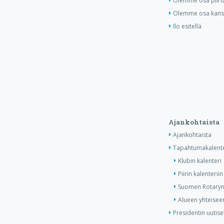
Olemme osa piiri
Olemme osa kansa
Ilo esitellä
Ajankohtaista
Ajankohtaista
Tapahtumakalente
Klubin kalenteri
Piirin kalenteriin
Suomen Rotaryn 
Alueen yhteiseen
Presidentin uutise