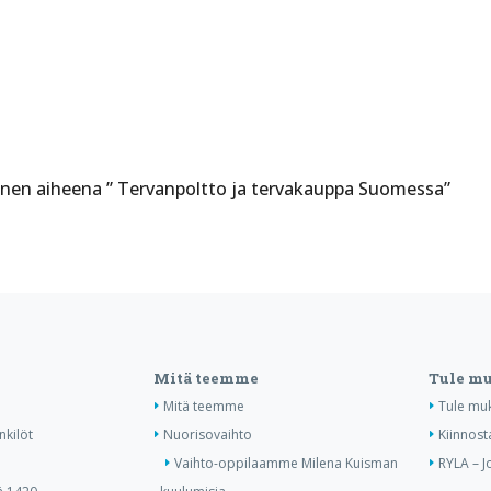
äinen aiheena ” Tervanpoltto ja tervakauppa Suomessa”
Mitä teemme
Tule m
Mitä teemme
Tule mu
nkilöt
Nuorisovaihto
Kiinnost
Vaihto-oppilaamme Milena Kuisman
RYLA – J