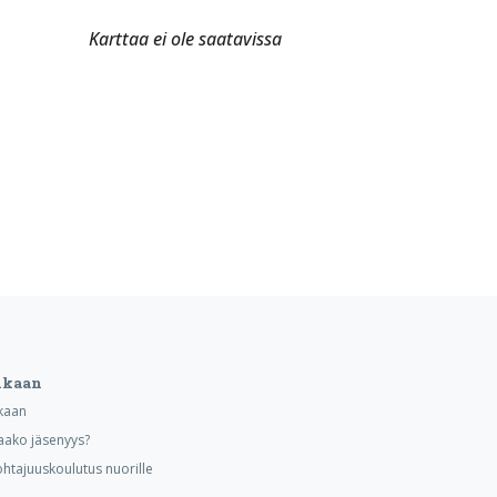
Karttaa ei ole saatavissa
ukaan
kaan
aako jäsenyys?
ohtajuuskoulutus nuorille