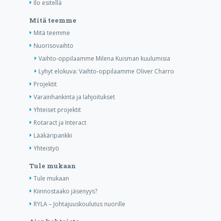
Ilo esitellä
Mitä teemme
Mitä teemme
Nuorisovaihto
Vaihto-oppilaamme Milena Kuisman kuulumisia
Lyhyt elokuva: Vaihto-oppilaamme Oliver Charro
Projektit
Varainhankinta ja lahjoitukset
Yhteiset projektit
Rotaract ja Interact
Lääkäripankki
Yhteistyö
Tule mukaan
Tule mukaan
Kiinnostaako jäsenyys?
RYLA – Johtajuuskoulutus nuorille