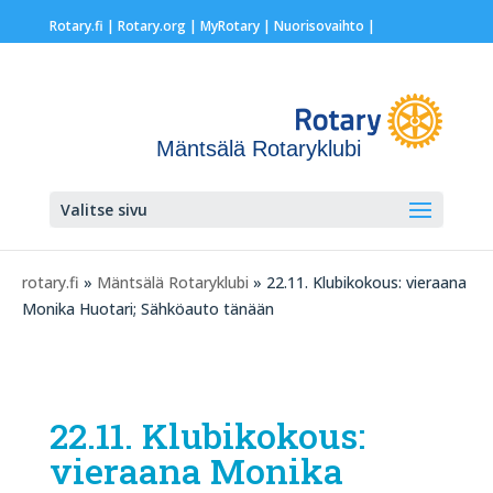
Rotary.fi
|
Rotary.org
|
MyRotary |
Nuorisovaihto
|
Mäntsälä Rotaryklubi
Valitse sivu
rotary.fi
»
Mäntsälä Rotaryklubi
» 22.11. Klubikokous: vieraana
Monika Huotari; Sähköauto tänään
22.11. Klubikokous:
vieraana Monika