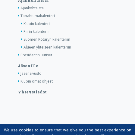
Ajankohtaista
Ajankohtaista
Tapahtumakalenteri
Klubin kalenteri
Piirin kalenteriin
Suomen Rotaryn kalenteriin
Alueen yhteiseen kalenteriin
Presidentin uutiset
Jäsenille
Jäsensivusto
Klubin omat ohjeet
Yhteystiedot
We use cookies to ensure that we give you the best experience on
Copyright © Suomen Rotarypalvelu ry 2026 |