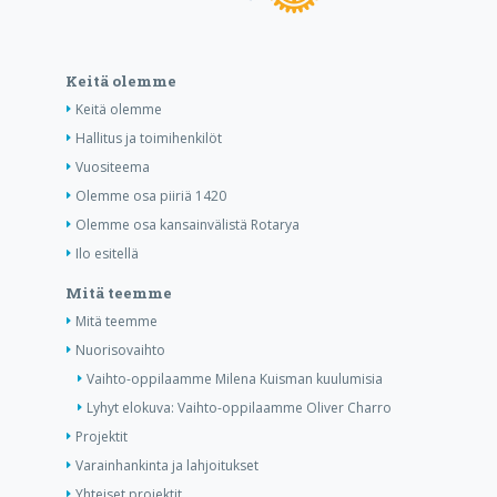
Keitä olemme
Keitä olemme
Hallitus ja toimihenkilöt
Vuositeema
Olemme osa piiriä 1420
Olemme osa kansainvälistä Rotarya
Ilo esitellä
Mitä teemme
Mitä teemme
Nuorisovaihto
Vaihto-oppilaamme Milena Kuisman kuulumisia
Lyhyt elokuva: Vaihto-oppilaamme Oliver Charro
Projektit
Varainhankinta ja lahjoitukset
Yhteiset projektit