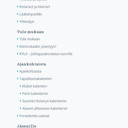
Rotaract ja Interact
Lääkäripankki
Yhteistyö
Tule mukaan
Tule mukaan
Kiinnostaako jäsenyys?
RYLA – Johtajuuskoulutus nuorille
Ajankohtaista
Ajankohtaista
Tapahtumakalenteri
Klubin kalenteri
Piirin kalenteriin
Suomen Rotaryn kalenteriin
Alueen yhteiseen kalenteriin
Presidentin uutiset
Jäsenille