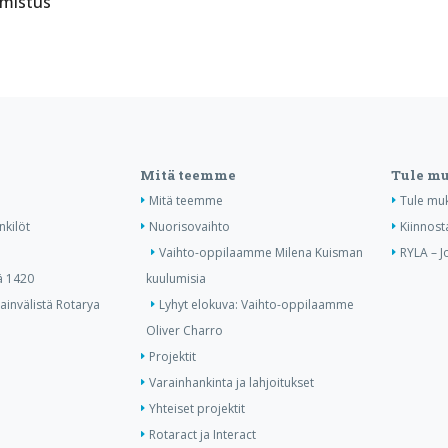
lmistus
Mitä teemme
Tule m
Mitä teemme
Tule mu
nkilöt
Nuorisovaihto
Kiinnost
Vaihto-oppilaamme Milena Kuisman
RYLA – J
ä 1420
kuulumisia
invälistä Rotarya
Lyhyt elokuva: Vaihto-oppilaamme
Oliver Charro
Projektit
Varainhankinta ja lahjoitukset
Yhteiset projektit
Rotaract ja Interact