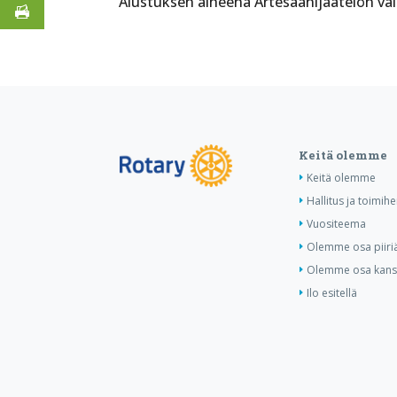
Alustuksen aiheena Artesaanijäätelön va
Keitä olemme
Keitä olemme
Hallitus ja toimihe
Vuositeema
Olemme osa piiri
Olemme osa kansa
Ilo esitellä