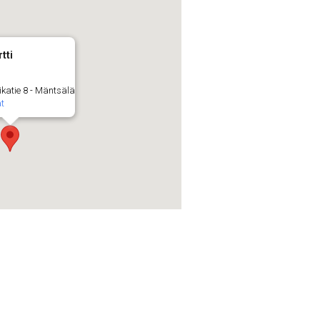
tti
ikatie 8 - Mäntsälä
t