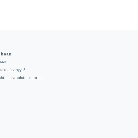
ukaan
kaan
aako jäsenyys?
ohtajuuskoulutus nuorille