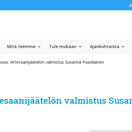
R
Mitä teemme
Tule mukaan
Ajankohtaista
kous: Artesaanijäätelön valmistus Susanna Paavilainen
rtesaanijäätelön valmistus Sus