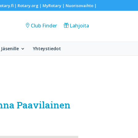
otary.fi
Rotary.org
MyRotary |
Nuorisovaihto
|
|
|
Club Finder
Lahjoita
Jäsenille
Yhteystiedot
anna Paavilainen