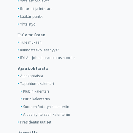
Yhteiset projektit
Rotaract ja Interact
Lääkäripankki
Yhteistyö
Tule mukaan
Tule mukaan
Kiinnostaako jäsenyys?
RYLA – Johtajuuskoulutus nuorille
Ajankohtaista
Ajankohtaista
Tapahtumakalenteri
Klubin kalenteri
Piirin kalenteriin
Suomen Rotaryn kalenteriin
Alueen yhteiseen kalenteriin
Presidentin uutiset
Jäsenille