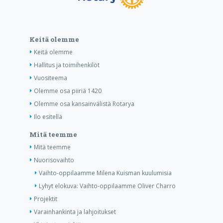
Keitä olemme
Keitä olemme
Hallitus ja toimihenkilöt
Vuositeema
Olemme osa piiriä 1420
Olemme osa kansainvälistä Rotarya
Ilo esitellä
Mitä teemme
Mitä teemme
Nuorisovaihto
Vaihto-oppilaamme Milena Kuisman kuulumisia
Lyhyt elokuva: Vaihto-oppilaamme Oliver Charro
Projektit
Varainhankinta ja lahjoitukset