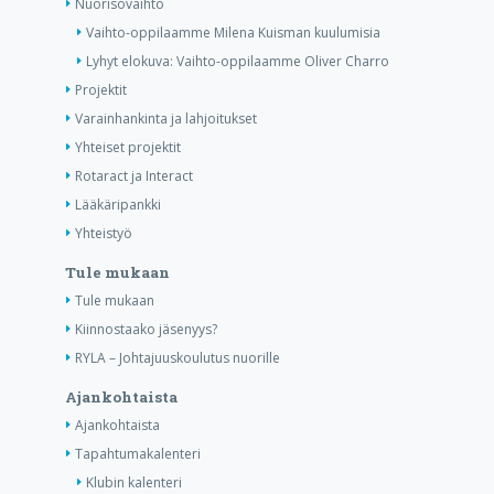
Nuorisovaihto
Vaihto-oppilaamme Milena Kuisman kuulumisia
Lyhyt elokuva: Vaihto-oppilaamme Oliver Charro
Projektit
Varainhankinta ja lahjoitukset
Yhteiset projektit
Rotaract ja Interact
Lääkäripankki
Yhteistyö
Tule mukaan
Tule mukaan
Kiinnostaako jäsenyys?
RYLA – Johtajuuskoulutus nuorille
Ajankohtaista
Ajankohtaista
Tapahtumakalenteri
Klubin kalenteri