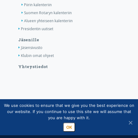
Piirin kalenteriin
Suomen Rotaryn kalenteriin
Alueen yhteiseen kalenteriin
Presidentin uutiset
Jäsenille
Jäsensivusto
Klubin omat ohjeet
Yhteystiedot
We use cookies to ensure that we give you the best experience on
Copyright © Suomen Rotarypalvelu ry 2026 |
our website. If you continue to use this site we will assume that
Jäsentietojärjestelmän tietosuojaseloste
|
Henkilötietojen
you are happy with it.
käsittely Rotarytoiminnassa
OK