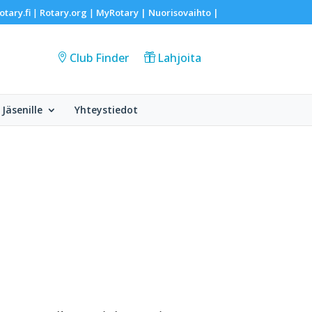
otary.fi
Rotary.org
MyRotary |
Nuorisovaihto
|
|
|
Club Finder
Lahjoita
Jäsenille
Yhteystiedot