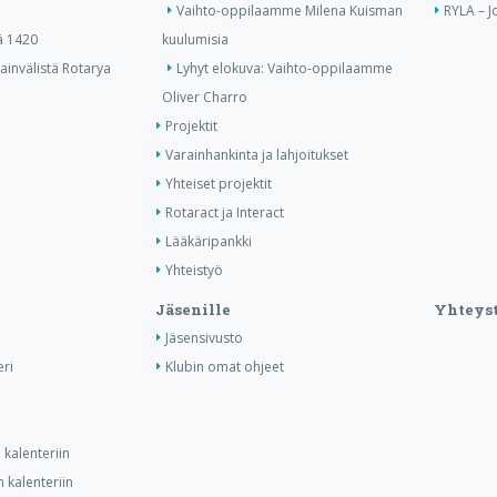
Vaihto-oppilaamme Milena Kuisman
RYLA – J
ä 1420
kuulumisia
invälistä Rotarya
Lyhyt elokuva: Vaihto-oppilaamme
Oliver Charro
Projektit
Varainhankinta ja lahjoitukset
Yhteiset projektit
Rotaract ja Interact
Lääkäripankki
Yhteistyö
Jäsenille
Yhteyst
Jäsensivusto
ri
Klubin omat ohjeet
kalenteriin
 kalenteriin