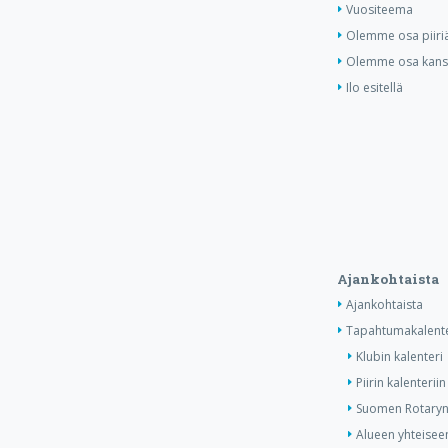
Vuositeema
Olemme osa piiri
Olemme osa kansa
Ilo esitellä
Ajankohtaista
Ajankohtaista
Tapahtumakalente
Klubin kalenteri
Piirin kalenteriin
Suomen Rotaryn 
Alueen yhteiseen