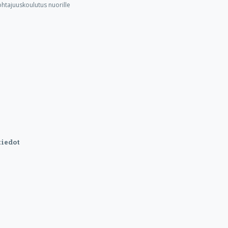
ohtajuuskoulutus nuorille
iedot