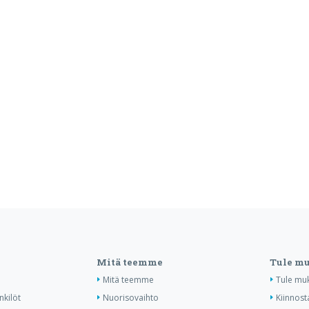
Mitä teemme
Tule m
Mitä teemme
Tule mu
nkilöt
Nuorisovaihto
Kiinnost