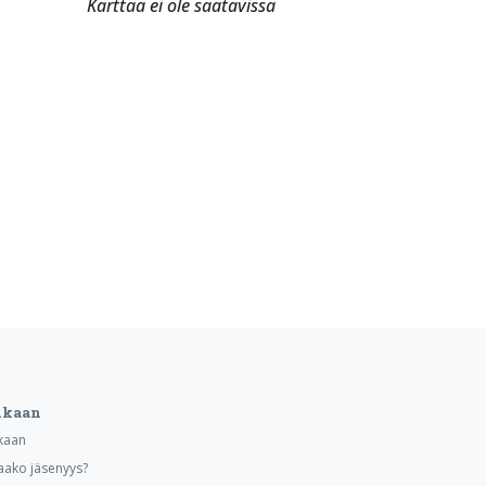
Karttaa ei ole saatavissa
ukaan
kaan
aako jäsenyys?