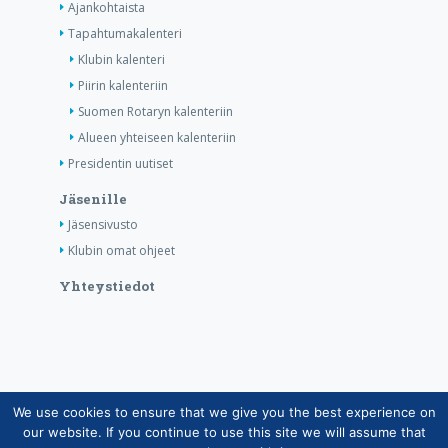
Ajankohtaista
Tapahtumakalenteri
Klubin kalenteri
Piirin kalenteriin
Suomen Rotaryn kalenteriin
Alueen yhteiseen kalenteriin
Presidentin uutiset
Jäsenille
Jäsensivusto
Klubin omat ohjeet
Yhteystiedot
We use cookies to ensure that we give you the best experience on
Copyright © Suomen Rotarypalvelu ry 2026 |
our website. If you continue to use this site we will assume that
Jäsentietojärjestelmän tietosuojaseloste
|
Henkilötietojen