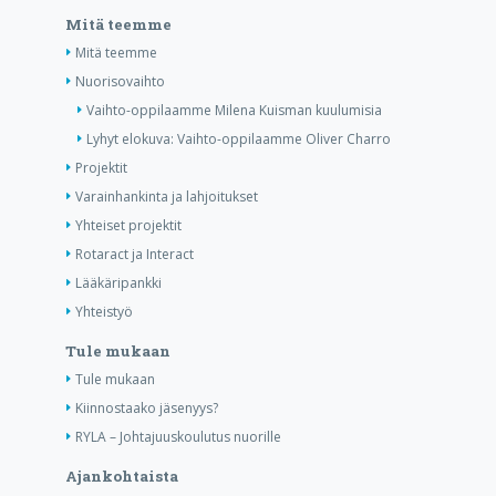
Mitä teemme
Mitä teemme
Nuorisovaihto
Vaihto-oppilaamme Milena Kuisman kuulumisia
Lyhyt elokuva: Vaihto-oppilaamme Oliver Charro
Projektit
Varainhankinta ja lahjoitukset
Yhteiset projektit
Rotaract ja Interact
Lääkäripankki
Yhteistyö
Tule mukaan
Tule mukaan
Kiinnostaako jäsenyys?
RYLA – Johtajuuskoulutus nuorille
Ajankohtaista