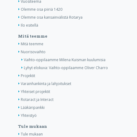
Vuositeema
Olemme osa piiriä 1420
Olemme osa kansainvälistä Rotarya
Ilo esitellä
Mitä teemme
Mitä teemme
Nuorisovaihto
Vaihto-oppilaamme Milena Kuisman kuulumisia
Lyhyt elokuva: Vaihto-oppilaamme Oliver Charro
Projektit
Varainhankinta ja lahjoitukset
Yhteiset projektit
Rotaract ja Interact
Lääkäripankki
Yhteistyö
Tule mukaan
Tule mukaan