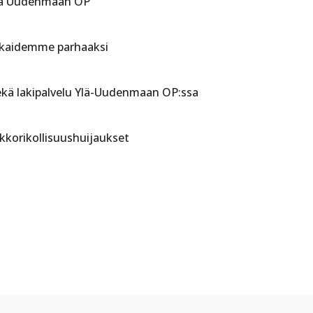
aja Uudenmaan OP
akkaidemme parhaaksi
sekä lakipalvelu Ylä-Uudenmaan OP:ssa
rkkorikollisuushuijaukset