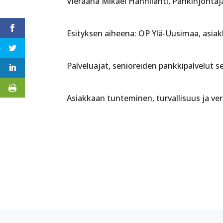
Vieraana Mikael Hanhilahti, Pankinjoht
Esityksen aiheena: OP Ylä-Uusimaa, asi
Palveluajat, senioreiden pankkipalvelut 
Asiakkaan tunteminen, turvallisuus ja ve