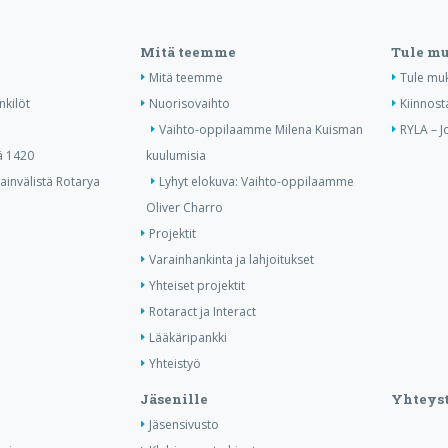
Mitä teemme
Tule m
Mitä teemme
Tule mu
nkilöt
Nuorisovaihto
Kiinnost
Vaihto-oppilaamme Milena Kuisman
RYLA – J
ä 1420
kuulumisia
invälistä Rotarya
Lyhyt elokuva: Vaihto-oppilaamme
Oliver Charro
Projektit
Varainhankinta ja lahjoitukset
Yhteiset projektit
Rotaract ja Interact
Lääkäripankki
Yhteistyö
Jäsenille
Yhteyst
Jäsensivusto