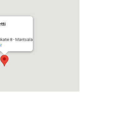
tti
ikatie 8 - Mäntsälä
t