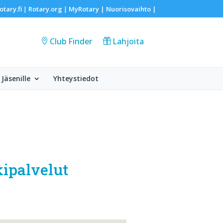
otary.fi
Rotary.org
MyRotary |
Nuorisovaihto
|
|
|
Club Finder
Lahjoita
Jäsenille
Yhteystiedot
kipalvelut