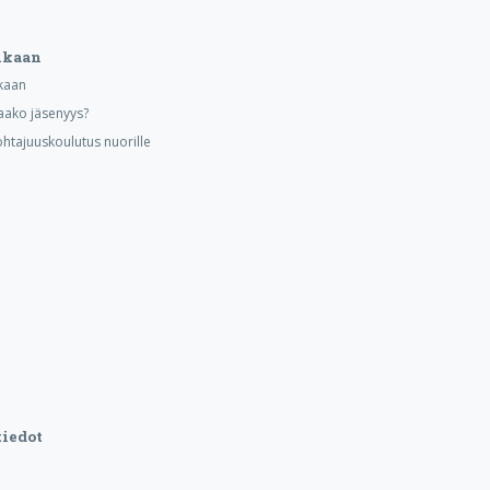
ukaan
kaan
aako jäsenyys?
ohtajuuskoulutus nuorille
iedot