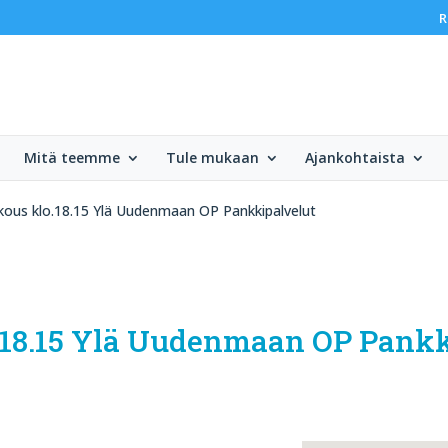
R
Mitä teemme
Tule mukaan
Ajankohtaista
okous klo.18.15 Ylä Uudenmaan OP Pankkipalvelut
o.18.15 Ylä Uudenmaan OP Pank