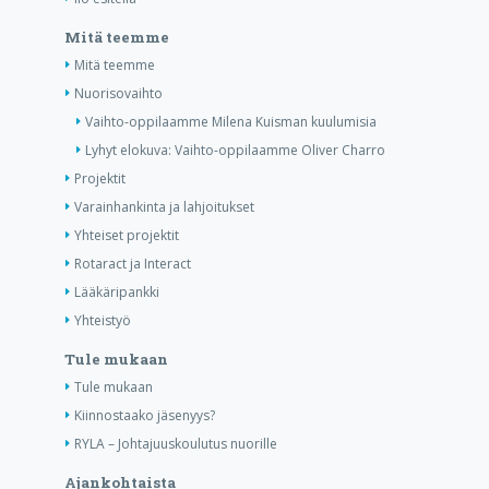
Mitä teemme
Mitä teemme
Nuorisovaihto
Vaihto-oppilaamme Milena Kuisman kuulumisia
Lyhyt elokuva: Vaihto-oppilaamme Oliver Charro
Projektit
Varainhankinta ja lahjoitukset
Yhteiset projektit
Rotaract ja Interact
Lääkäripankki
Yhteistyö
Tule mukaan
Tule mukaan
Kiinnostaako jäsenyys?
RYLA – Johtajuuskoulutus nuorille
Ajankohtaista