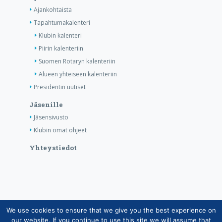
Ajankohtaista
Tapahtumakalenteri
Klubin kalenteri
Piirin kalenteriin
Suomen Rotaryn kalenteriin
Alueen yhteiseen kalenteriin
Presidentin uutiset
Jäsenille
Jäsensivusto
Klubin omat ohjeet
Yhteystiedot
We use cookies to ensure that we give you the best experience on
Copyright © Suomen Rotarypalvelu ry 2026 |
our website. If you continue to use this site we will assume that