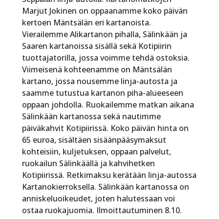
Marjut Jokinen on oppaanamme koko päivän
kertoen Mäntsälän eri kartanoista.
Vierailemme Alikartanon pihalla, Sälinkään ja
Saaren kartanoissa sisällä sekä Kotipiirin
tuottajatorilla, jossa voimme tehdä ostoksia.
Viimeisenä kohteenamme on Mäntsälän
kartano, jossa nousemme linja-autosta ja
saamme tutustua kartanon piha-alueeseen
oppaan johdolla. Ruokailemme matkan aikana
Sälinkään kartanossa sekä nautimme
päiväkahvit Kotipiirissä. Koko päivän hinta on
65 euroa, sisältäen sisäänpääsymaksut
kohteisiin, kuljetuksen, oppaan palvelut,
ruokailun Sälinkäällä ja kahvihetken
Kotipiirissä. Retkimaksu kerätään linja-autossa
Kartanokierroksella. Sälinkään kartanossa on
anniskeluoikeudet, joten halutessaan voi
ostaa ruokajuomia. Ilmoittautuminen 8.10.