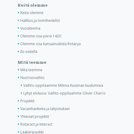
Keitä olemme
Keitä olemme
Hallitus ja toimihenkilöt
Vuositeema
Olemme osa piiriä 1420
Olemme osa kansainvälistä Rotarya
Ilo esitellä
Mitä teemme
Mitä teemme
Nuorisovaihto
Vaihto-oppilaamme Milena Kuisman kuulumisia
Lyhyt elokuva: Vaihto-oppilaamme Oliver Charro
Projektit
Varainhankinta ja lahjoitukset
Yhteiset projektit
Rotaract ja Interact
Lääkäripankki