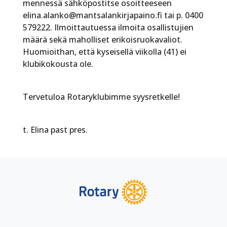
mennessä sähköpostitse osoitteeseen
elina.alanko@mantsalankirjapaino.fi tai p. 0400
579222. Ilmoittautuessa ilmoita osallistujien
määrä sekä maholliset erikoisruokavaliot.
Huomioithan, että kyseisellä viikolla (41) ei
klubikokousta ole.
Tervetuloa Rotaryklubimme syysretkelle!
t. Elina past pres.