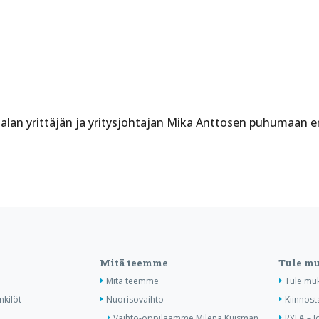
alan yrittäjän ja yritysjohtajan Mika Anttosen puhumaan e
Mitä teemme
Tule m
Mitä teemme
Tule mu
nkilöt
Nuorisovaihto
Kiinnost
Vaihto-oppilaamme Milena Kuisman
RYLA – J