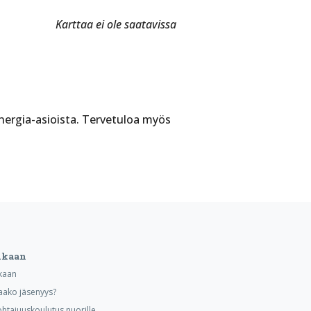
Karttaa ei ole saatavissa
nergia-asioista. Tervetuloa myös
ukaan
kaan
aako jäsenyys?
ohtajuuskoulutus nuorille