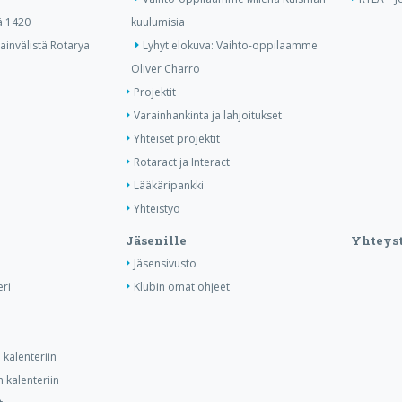
ä 1420
kuulumisia
invälistä Rotarya
Lyhyt elokuva: Vaihto-oppilaamme
Oliver Charro
Projektit
Varainhankinta ja lahjoitukset
Yhteiset projektit
Rotaract ja Interact
Lääkäripankki
Yhteistyö
Jäsenille
Yhteyst
Jäsensivusto
ri
Klubin omat ohjeet
kalenteriin
 kalenteriin