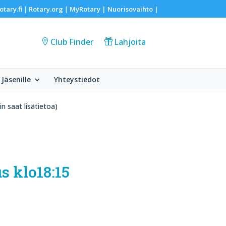
otary.fi
Rotary.org
MyRotary |
Nuorisovaihto
|
|
|
Club Finder
Lahjoita
Jäsenille
Yhteystiedot
in saat lisätietoa)
s klo18:15