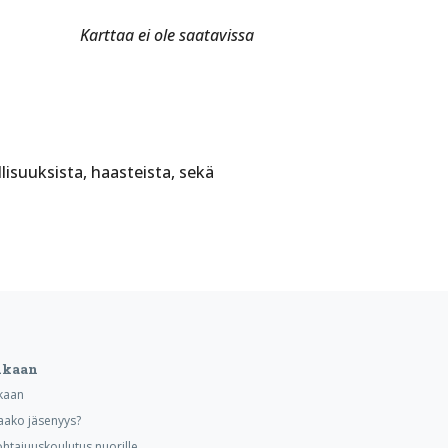
Karttaa ei ole saatavissa
lisuuksista, haasteista, sekä
ukaan
kaan
aako jäsenyys?
ohtajuuskoulutus nuorille