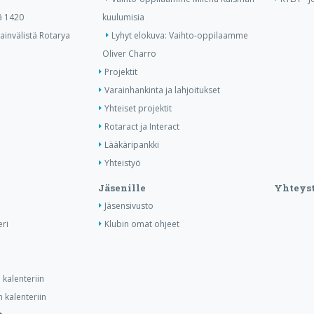
ä 1420
kuulumisia
invälistä Rotarya
Lyhyt elokuva: Vaihto-oppilaamme
Oliver Charro
Projektit
Varainhankinta ja lahjoitukset
Yhteiset projektit
Rotaract ja Interact
Lääkäripankki
Yhteistyö
Jäsenille
Yhteyst
Jäsensivusto
ri
Klubin omat ohjeet
kalenteriin
 kalenteriin