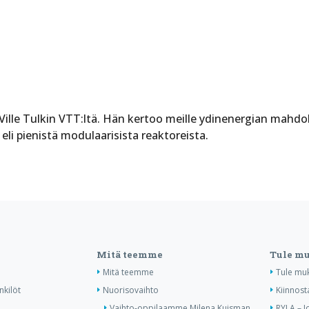
 Ville Tulkin VTT:ltä. Hän kertoo meille ydinenergian mahdol
eli pienistä modulaarisista reaktoreista.
Mitä teemme
Tule m
Mitä teemme
Tule mu
nkilöt
Nuorisovaihto
Kiinnost
Vaihto-oppilaamme Milena Kuisman
RYLA – J