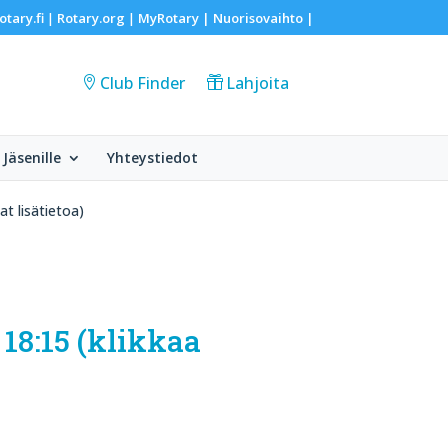
otary.fi
Rotary.org
MyRotary |
Nuorisovaihto
|
|
|
Club Finder
Lahjoita
Jäsenille
Yhteystiedot
at lisätietoa)
 18:15 (klikkaa