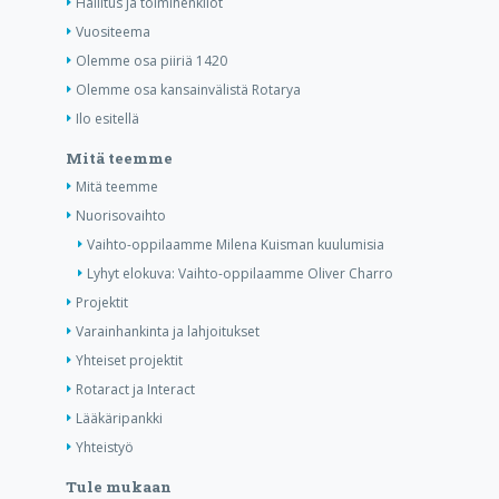
Hallitus ja toimihenkilöt
Vuositeema
Olemme osa piiriä 1420
Olemme osa kansainvälistä Rotarya
Ilo esitellä
Mitä teemme
Mitä teemme
Nuorisovaihto
Vaihto-oppilaamme Milena Kuisman kuulumisia
Lyhyt elokuva: Vaihto-oppilaamme Oliver Charro
Projektit
Varainhankinta ja lahjoitukset
Yhteiset projektit
Rotaract ja Interact
Lääkäripankki
Yhteistyö
Tule mukaan