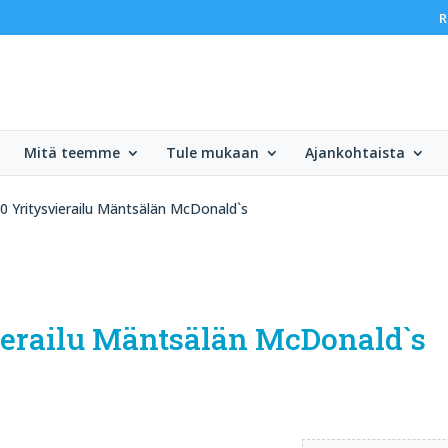
R
Mitä teemme
Tule mukaan
Ajankohtaista
00 Yritysvierailu Mäntsälän McDonald`s
svierailu Mäntsälän McDonald`s