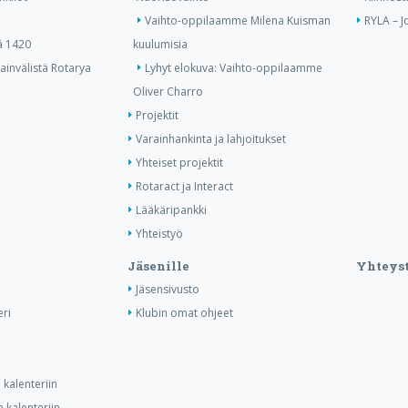
Vaihto-oppilaamme Milena Kuisman
RYLA – J
ä 1420
kuulumisia
invälistä Rotarya
Lyhyt elokuva: Vaihto-oppilaamme
Oliver Charro
Projektit
Varainhankinta ja lahjoitukset
Yhteiset projektit
Rotaract ja Interact
Lääkäripankki
Yhteistyö
Jäsenille
Yhteyst
Jäsensivusto
ri
Klubin omat ohjeet
kalenteriin
 kalenteriin