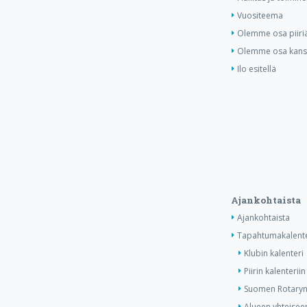
Vuositeema
Olemme osa piiri
Olemme osa kansa
Ilo esitellä
Ajankohtaista
Ajankohtaista
Tapahtumakalente
Klubin kalenteri
Piirin kalenteriin
Suomen Rotaryn 
Alueen yhteiseen