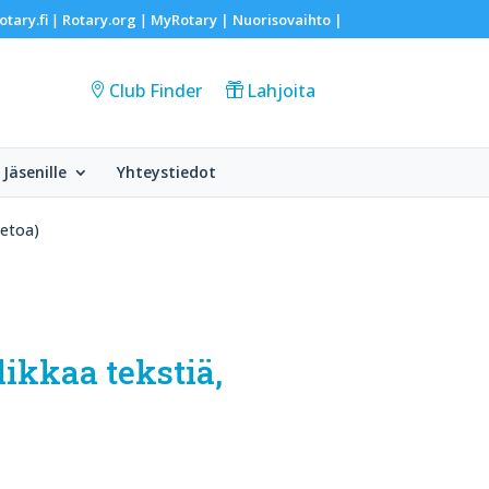
otary.fi
Rotary.org
MyRotary |
Nuorisovaihto
|
|
|
Club Finder
Lahjoita
Jäsenille
Yhteystiedot
ietoa)
likkaa tekstiä,