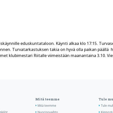
käynnille eduskuntataloon. Käynti alkaa klo 17:15. Turvasel
a ennen. Turvatarkastuksen takia on hyvä olla paikan pääl
met klubimestari Riitalle viimeistään maanantaina 3.10. Vier
Mitä teemme
Tule m
Mitä teemme
Tule mu
nkilöt
Nuorisovaihto
Kiinnost