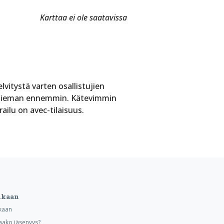
Karttaa ei ole saatavissa
vitystä varten osallistujien
lä hieman ennemmin. Kätevimmin
ailu on avec-tilaisuus.
ukaan
kaan
aako jäsenyys?