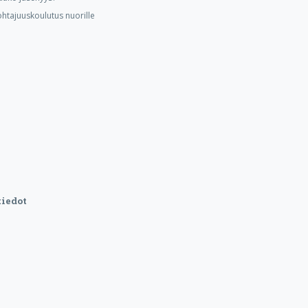
ohtajuuskoulutus nuorille
iedot