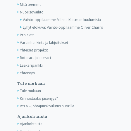
Mitä teemme
Nuorisovaihto
Vaihto-oppilaamme Milena Kuisman kuulumisia
Lyhyt elokuva: Vaihto-oppilaamme Oliver Charro
Projektit
Varainhankinta ja lahjoitukset
Yhteiset projektit
Rotaract ja Interact
Lääkäripankki
Yhteistyö
Tule mukaan
Tule mukaan
Kiinnostaako jäsenyys?
RYLA – Johtajuuskoulutus nuorille
Ajankohtaista
Ajankohtaista