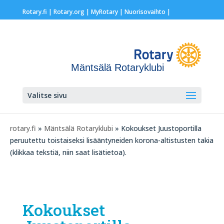
Rotary.fi
|
Rotary.org
|
MyRotary |
Nuorisovaihto
|
Mäntsälä Rotaryklubi
Valitse sivu
rotary.fi
»
Mäntsälä Rotaryklubi
» Kokoukset Juustoportilla
peruutettu toistaiseksi lisääntyneiden korona-altistusten takia
(klikkaa tekstiä, niin saat lisätietoa).
Kokoukset