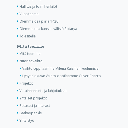
Hallitus ja toimihenkilöt
Vuositeema
Olemme osa piiriä 1420
Olemme osa kansainvälistä Rotarya
Ilo esitellä
Mitä teemme
Mitä teemme
Nuorisovaihto
Vaihto-oppilaamme Milena Kuisman kuulumisia
Lyhyt elokuva: Vaihto-oppilaamme Oliver Charro
Projektit
Varainhankinta ja lahjoitukset
Yhteiset projektit
Rotaract ja Interact
Lääkäripankki
Yhteistyö