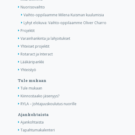
Nuorisovaihto
Vaihto-oppilaamme Milena Kuisman kuulumisia
Lyhyt elokuva: Vaihto-oppilaamme Oliver Charro
Projektit
Varainhankinta ja lahjoitukset
Yhteiset projektit
Rotaract ja Interact
Lääkäripankki
Yhteistyö
Tule mukaan
Tule mukaan
Kiinnostaako jäsenyys?
RYLA – Johtajuuskoulutus nuorille
Ajankohtaista
Ajankohtaista
Tapahtumakalenteri