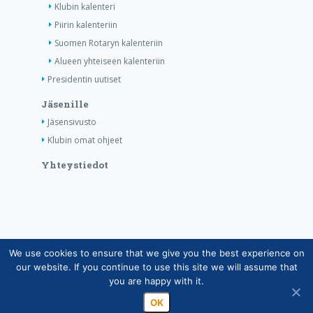
Klubin kalenteri
Piirin kalenteriin
Suomen Rotaryn kalenteriin
Alueen yhteiseen kalenteriin
Presidentin uutiset
Jäsenille
Jäsensivusto
Klubin omat ohjeet
Yhteystiedot
We use cookies to ensure that we give you the best experience on
Copyright © Suomen Rotarypalvelu ry 2026 |
our website. If you continue to use this site we will assume that
Jäsentietojärjestelmän tietosuojaseloste
|
Henkilötietojen
you are happy with it.
käsittely Rotarytoiminnassa
OK