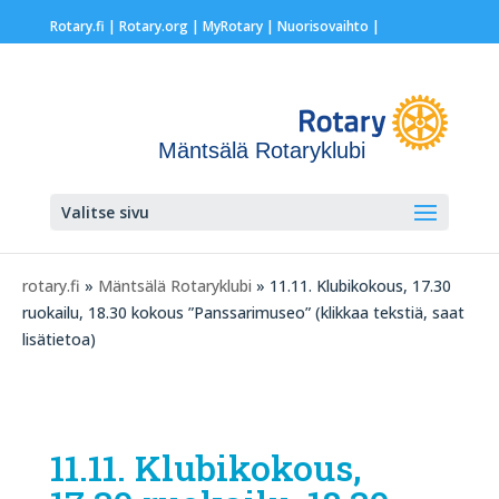
Rotary.fi
|
Rotary.org
|
MyRotary |
Nuorisovaihto
|
Mäntsälä Rotaryklubi
Valitse sivu
rotary.fi
»
Mäntsälä Rotaryklubi
» 11.11. Klubikokous, 17.30
ruokailu, 18.30 kokous ”Panssarimuseo” (klikkaa tekstiä, saat
lisätietoa)
11.11. Klubikokous,