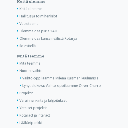
Keitä olemme
Keitä olemme
Hallitus ja toimihenkilöt
Vuositeema
Olemme osa piiriä 1420
Olemme osa kansainvälistä Rotarya
Ilo esitellä
Mitä teemme
Mitä teemme
Nuorisovaihto
Vaihto-oppilaamme Milena Kuisman kuulumisia
Lyhyt elokuva: Vaihto-oppilaamme Oliver Charro
Projektit
Varainhankinta ja lahjoitukset
Yhteiset projektit
Rotaract ja Interact
Lääkäripankki