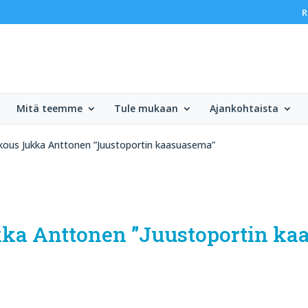
R
Mitä teemme
Tule mukaan
Ajankohtaista
okous Jukka Anttonen ”Juustoportin kaasuasema”
kka Anttonen ”Juustoportin k