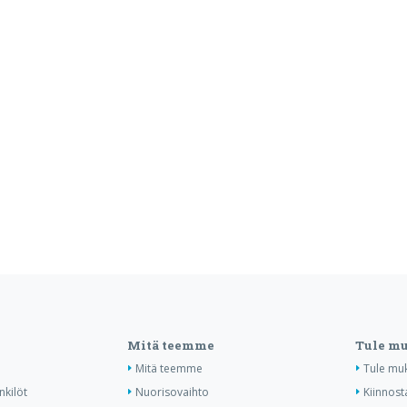
Mitä teemme
Tule m
Mitä teemme
Tule mu
nkilöt
Nuorisovaihto
Kiinnost