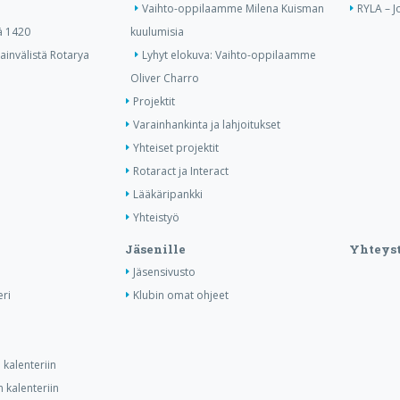
Vaihto-oppilaamme Milena Kuisman
RYLA – J
ä 1420
kuulumisia
invälistä Rotarya
Lyhyt elokuva: Vaihto-oppilaamme
Oliver Charro
Projektit
Varainhankinta ja lahjoitukset
Yhteiset projektit
Rotaract ja Interact
Lääkäripankki
Yhteistyö
Jäsenille
Yhteyst
Jäsensivusto
ri
Klubin omat ohjeet
kalenteriin
 kalenteriin