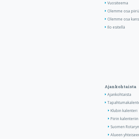
Vuositeema
Olemme osa piiri
Olemme osa kansa
Ilo esitellä
Ajankohtaista
Ajankohtaista
Tapahtumakalente
Klubin kalenteri
Piirin kalenteriin
Suomen Rotaryn 
Alueen yhteiseen