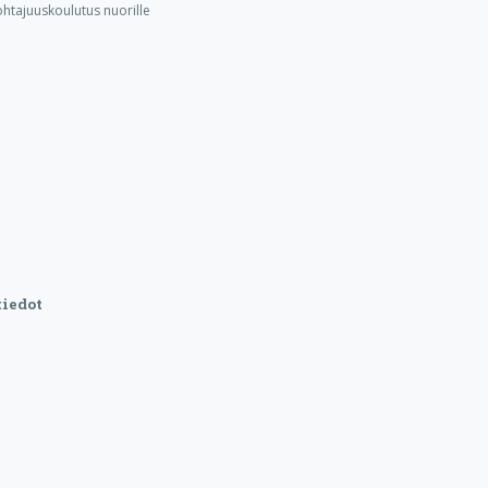
ohtajuuskoulutus nuorille
iedot