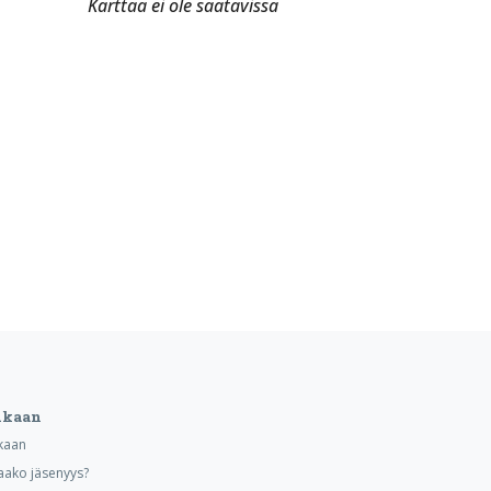
Karttaa ei ole saatavissa
ukaan
kaan
aako jäsenyys?