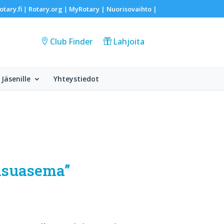
otary.fi
Rotary.org
MyRotary |
Nuorisovaihto
|
|
|
Club Finder
Lahjoita
Jäsenille
Yhteystiedot
aasuasema”