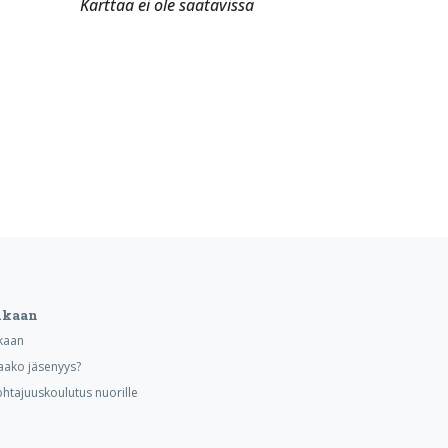
Karttaa ei ole saatavissa
ukaan
kaan
aako jäsenyys?
ohtajuuskoulutus nuorille