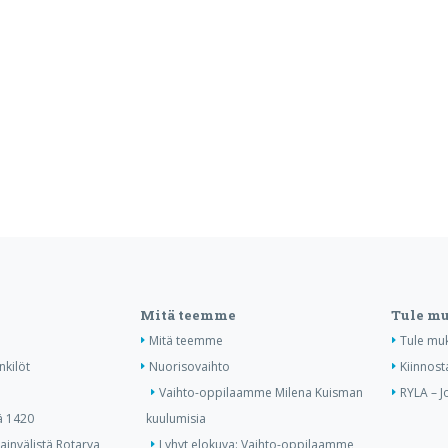
Mitä teemme
Tule m
Mitä teemme
Tule mu
nkilöt
Nuorisovaihto
Kiinnost
Vaihto-oppilaamme Milena Kuisman
RYLA – J
ä 1420
kuulumisia
invälistä Rotarya
Lyhyt elokuva: Vaihto-oppilaamme