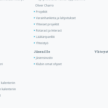
Oliver Charro
Projektit
Varainhankinta ja lahjoitukset
Yhteiset projektit
Rotaract ja Interact
Lääkäripankki
Yhteistyö
Jäsenille
Yhteyst
Jäsensivusto
ri
Klubin omat ohjeet
kalenteriin
 kalenteriin
t