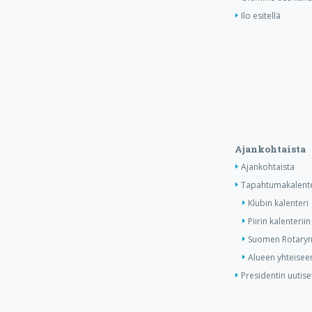
Ilo esitellä
Ajankohtaista
Ajankohtaista
Tapahtumakalente
Klubin kalenteri
Piirin kalenteriin
Suomen Rotaryn 
Alueen yhteiseen
Presidentin uutise