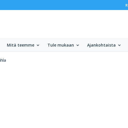
R
Mitä teemme
Tule mukaan
Ajankohtaista
uhla