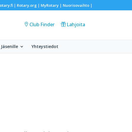
otary.fi
Rotary.org
MyRotary |
Nuorisovaihto
|
|
|
Club Finder
Lahjoita
Jäsenille
Yhteystiedot