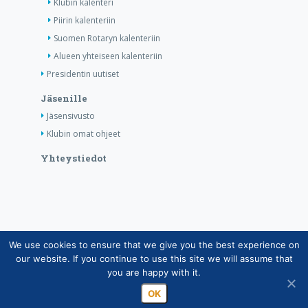
Klubin kalenteri
Piirin kalenteriin
Suomen Rotaryn kalenteriin
Alueen yhteiseen kalenteriin
Presidentin uutiset
Jäsenille
Jäsensivusto
Klubin omat ohjeet
Yhteystiedot
We use cookies to ensure that we give you the best experience on
Copyright © Suomen Rotarypalvelu ry 2026 |
our website. If you continue to use this site we will assume that
Jäsentietojärjestelmän tietosuojaseloste
|
Henkilötietojen
you are happy with it.
käsittely Rotarytoiminnassa
OK