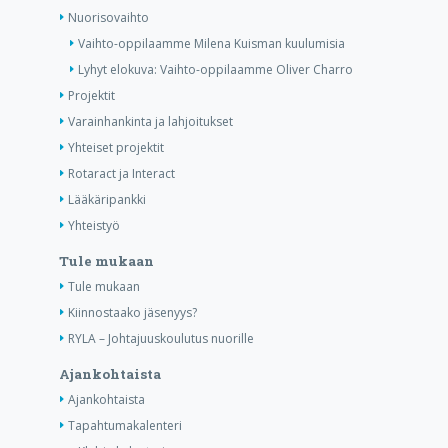
Nuorisovaihto
Vaihto-oppilaamme Milena Kuisman kuulumisia
Lyhyt elokuva: Vaihto-oppilaamme Oliver Charro
Projektit
Varainhankinta ja lahjoitukset
Yhteiset projektit
Rotaract ja Interact
Lääkäripankki
Yhteistyö
Tule mukaan
Tule mukaan
Kiinnostaako jäsenyys?
RYLA – Johtajuuskoulutus nuorille
Ajankohtaista
Ajankohtaista
Tapahtumakalenteri