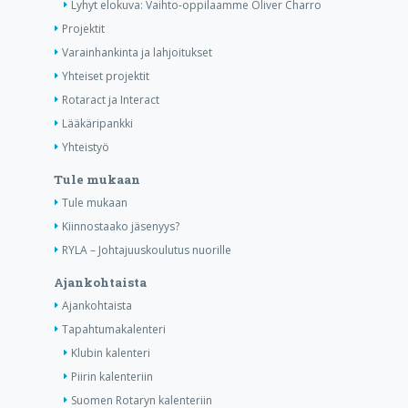
Lyhyt elokuva: Vaihto-oppilaamme Oliver Charro
Projektit
Varainhankinta ja lahjoitukset
Yhteiset projektit
Rotaract ja Interact
Lääkäripankki
Yhteistyö
Tule mukaan
Tule mukaan
Kiinnostaako jäsenyys?
RYLA – Johtajuuskoulutus nuorille
Ajankohtaista
Ajankohtaista
Tapahtumakalenteri
Klubin kalenteri
Piirin kalenteriin
Suomen Rotaryn kalenteriin