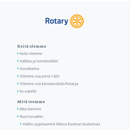
Keitä olemme
Keitä olemme
Hallitus ja toimihenkilöt
Vuositeema
Olemme osa piiriä 1420
Olemme osa kansainvälistä Rotarya
Ilo esitellä
Mitä teemme
Mitä teemme
Nuorisovaihto
Vaihto-oppilaamme Milena Kuisman kuulumisia