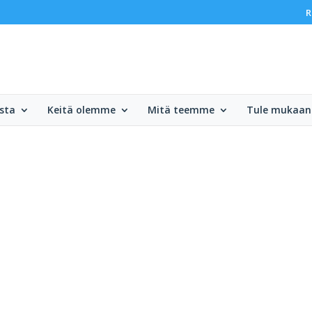
R
sta
Keitä olemme
Mitä teemme
Tule mukaan