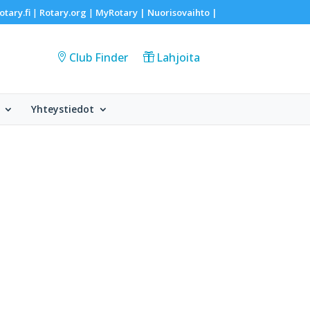
otary.fi
Rotary.org
MyRotary |
Nuorisovaihto
|
|
|
Club Finder
Lahjoita
Yhteystiedot