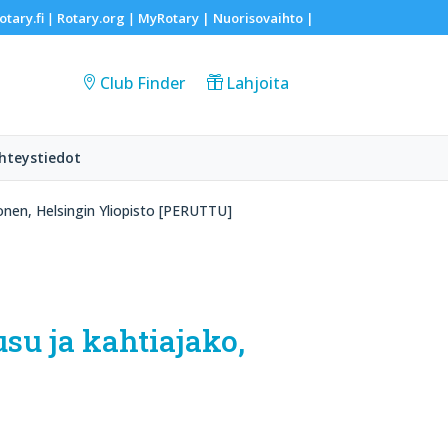
otary.fi
Rotary.org
MyRotary |
Nuorisovaihto
|
|
|
Club Finder
Lahjoita
hteystiedot
lonen, Helsingin Yliopisto [PERUTTU]
su ja kahtiajako,