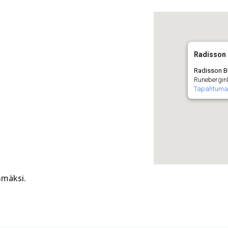
Radisson 
Radisson B
Runebergink
Tapahtuma
mmäksi.