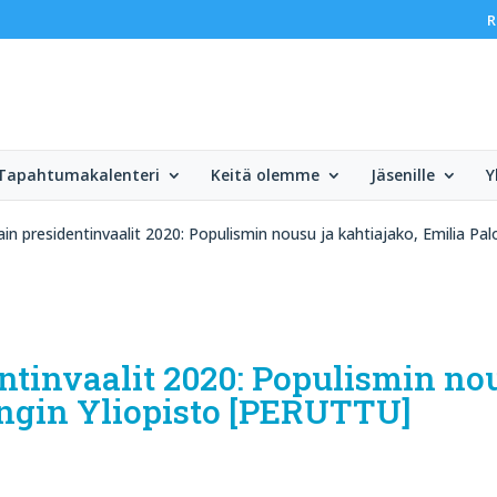
R
Tapahtumakalenteri
Keitä olemme
Jäsenille
Y
in presidentinvaalit 2020: Populismin nousu ja kahtiajako, Emilia Pa
tinvaalit 2020: Populismin nou
ingin Yliopisto [PERUTTU]