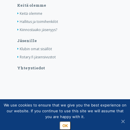
Keitä olemme
Keitä olemme
Hallitus ja toimihenkilöt
Kiinnostaako jäsenyys?
Jäsenille
Klubin omat sisällöt
Rotary.fi jäsensivustot
Yhteystiedot
We use cookies to ensure that we give you the best experience on
Copyright © Suomen Rotarypalvelu ry 2026 |
our website. If you continue to use this site we will assume that
Jäsentietojärjestelmän tietosuojaseloste
|
Henkilötietojen
you are happy with it.
käsittely Rotarytoiminnassa
OK